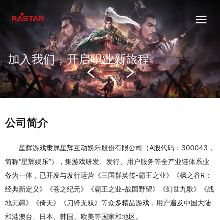
加入我们，开启职业新旅程
公司简介
星辉游戏隶属星辉互动娱乐股份有限公司（A股代码：300043，
简称“星辉娱乐”），集游戏研发、发行、用户服务等全产业链体系业
务为一体，已开发与发行运营《三国群英传-霸王之业》《枫之谷R：
经典新定义》《苍之纪元》《霸王之业-战国野望》《幻世九歌》《战
地无疆》《倚天》《刀锋无双》等众多精品游戏，用户遍及中国大陆
和港澳台、日本、韩国、欧美等国家和地区。